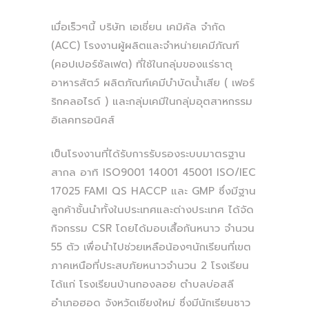
เมื่อเร็วๆนี้ บริษัท เอเชี่ยน เคมิคัล จำกัด
(ACC) โรงงานผู้ผลิตและจำหน่ายเคมีภัณฑ์
(คอปเปอร์ซัลเฟต) ที่ใช้ในกลุ่มของแร่ธาตุ
อาหารสัตว์ ผลิตภัณฑ์เคมีบำบัดน้ำเสีย ( เฟอร์
ริกคลอไรด์ ) และกลุ่มเคมีในกลุ่มอุตสาหกรรม
อิเลคทรอนิคส์
เป็นโรงงานที่ได้รับการรับรองระบบมาตรฐาน
สากล อาทิ ISO9001 14001 45001 ISO/IEC
17025 FAMI QS HACCP และ GMP ซึ่งมีฐาน
ลูกค้าชั้นนำทั้งในประเทศและต่างประเทศ ได้จัด
กิจกรรม CSR โดยได้มอบเสื้อกันหนาว จำนวน
55 ตัว เพื่อนำไปช่วยเหลือน้องๆนักเรียนที่เขต
ภาคเหนือที่ประสบภัยหนาวจำนวน 2 โรงเรียน
ได้แก่ โรงเรียนบ้านกองลอย ตำบลบ่อสลี
อำเภอฮอด จังหวัดเชียงใหม่ ซึ่งมีนักเรียนชาว