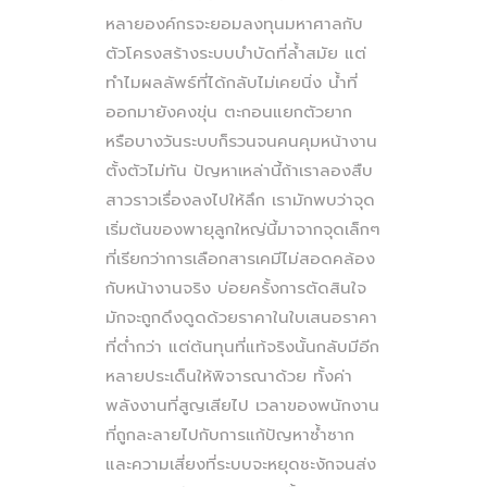
หลายองค์กรจะยอมลงทุนมหาศาลกับ
ตัวโครงสร้างระบบบำบัดที่ล้ำสมัย แต่
ทำไมผลลัพธ์ที่ได้กลับไม่เคยนิ่ง น้ำที่
ออกมายังคงขุ่น ตะกอนแยกตัวยาก
หรือบางวันระบบก็รวนจนคนคุมหน้างาน
ตั้งตัวไม่ทัน ปัญหาเหล่านี้ถ้าเราลองสืบ
สาวราวเรื่องลงไปให้ลึก เรามักพบว่าจุด
เริ่มต้นของพายุลูกใหญ่นี้มาจากจุดเล็กๆ
ที่เรียกว่าการเลือกสารเคมีไม่สอดคล้อง
กับหน้างานจริง บ่อยครั้งการตัดสินใจ
มักจะถูกดึงดูดด้วยราคาในใบเสนอราคา
ที่ต่ำกว่า แต่ต้นทุนที่แท้จริงนั้นกลับมีอีก
หลายประเด็นให้พิจารณาด้วย ทั้งค่า
พลังงานที่สูญเสียไป เวลาของพนักงาน
ที่ถูกละลายไปกับการแก้ปัญหาซ้ำซาก
และความเสี่ยงที่ระบบจะหยุดชะงักจนส่ง