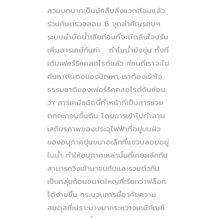
สวมบทบาทเป็นนักสืบสิ่งแวดล้อมแล้ว
ร่วมกันตรวจสอบ 6 จุดสำคัญรอบๆ
ระบบบำบัดน้ำเสียก่อนที่จะตัดสินใจปรับ
เพิ่มสารเคมีกันค่ะ ทำไมน้ำยังขุ่น ทั้งที่
เติมเฟอร์ริกคลอไรด์แล้ว ก่อนที่เราจะไป
ค้นหาต้นตอของปัญหา เราต้องเข้าใจ
ธรรมชาติของเฟอร์ริกคลอไรด์กันก่อน
ว่า สารเคมีชนิดนี้ทำหน้าที่เป็นสารช่วย
ตกตะกอนขั้นต้น โดยการเข้าไปทำลาย
เสถียรภาพของประจุไฟฟ้าที่อยู่บนผิว
ของอนุภาคขุ่นขนาดเล็กที่แขวนลอยอยู่
ในน้ำ ทำให้อนุภาคเหล่านั้นที่เคยผลักกัน
สามารถวิ่งเข้ามาชนกันและรวมตัวกัน
เป็นกลุ่มก้อนขนาดใหญ่ที่เรียกว่าฟล็อก
ได้ง่ายขึ้น กระบวนการนี้อาศัยความ
สมดุลที่เปราะบางมากระหว่างเคมีภัณฑ์