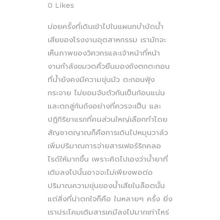
0
Likes
บ่อยครั้งที่เดินเข้าไปในแผนกบำบัดน้ำ
เสียของโรงงานอุตสาหกรรม เรามักจะ
เห็นภาพของวิศวกรและเจ้าหน้าที่หน้า
งานกำลังขมวดคิ้วยืนมองถังตกตะกอน
ที่น้ำยังคงมีความขุ่นมัว ตะกอนฟุ้ง
กระจาย ไม่ยอมจับตัวกันเป็นก้อนแน่น
และตกสู่ก้นถังอย่างที่ควรจะเป็น และ
ปฏิกิริยาแรกที่คนส่วนใหญ่เลือกทำโดย
สัญชาตญาณก็คือการเดินไปหมุนวาล์ว
เพิ่มปริมาณการจ่ายสารเฟอร์ริกคลอ
ไรด์ให้มากขึ้น เพราะคิดไปเองว่าน้ำยาที่
เติมลงไปนั้นอาจจะไม่เพียงพอต่อ
ปริมาณความขุ่นของน้ำเสียในล็อตนั้น
แต่สิ่งที่น่าตกใจก็คือ ในหลายๆ ครั้ง ยิ่ง
เราประโคมเติมสารเคมีลงไปมากเท่าไหร่