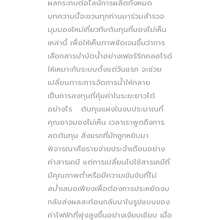
ผลกระทบต่อไลน์การผลิตทั้งหมด
บทความนี้จะชวนทุกท่านมาร่วมสำรวจ
มุมมองใหม่เกี่ยวกับต้นทุนที่มองไม่เห็น
เหล่านี้ เพื่อให้เห็นภาพชัดเจนขึ้นว่าการ
เลือกสารบำบัดน้ำอย่างเฟอร์ริกคลอไรด์
ให้เหมาะกับระบบตั้งแต่วันแรก จะช่วย
เปลี่ยนภาระการจัดการน้ำให้กลาย
เป็นการลงทุนที่คุ้มค่าในระยะยาวได้
อย่างไร ต้นทุนแฝงในงบประมาณที่
คุณอาจมองไม่เห็น เวลาเราพูดถึงการ
ลดต้นทุน สิ่งแรกที่มักถูกหยิบมา
พิจารณาคือรายจ่ายประจำเดือนอย่าง
ค่าสารเคมี แต่การเปลี่ยนไปใช้สารเคมีที่
มีคุณภาพต่ำหรือมีความเข้มข้นที่ไม่
สม่ำเสมอเพียงเพื่อต้องการประหยัดงบ
กลับส่งผลสะท้อนกลับมาในรูปแบบของ
ค่าไฟฟ้าที่พุ่งสูงขึ้นอย่างเงียบเชียบ เมื่อ