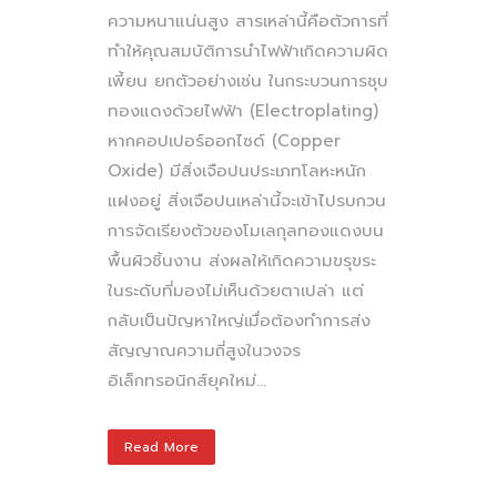
ความหนาแน่นสูง สารเหล่านี้คือตัวการที่
ทำให้คุณสมบัติการนำไฟฟ้าเกิดความผิด
เพี้ยน ยกตัวอย่างเช่น ในกระบวนการชุบ
ทองแดงด้วยไฟฟ้า (Electroplating)
หากคอปเปอร์ออกไซด์ (Copper
Oxide) มีสิ่งเจือปนประเภทโลหะหนัก
แฝงอยู่ สิ่งเจือปนเหล่านี้จะเข้าไปรบกวน
การจัดเรียงตัวของโมเลกุลทองแดงบน
พื้นผิวชิ้นงาน ส่งผลให้เกิดความขรุขระ
ในระดับที่มองไม่เห็นด้วยตาเปล่า แต่
กลับเป็นปัญหาใหญ่เมื่อต้องทำการส่ง
สัญญาณความถี่สูงในวงจร
อิเล็กทรอนิกส์ยุคใหม่...
Read More