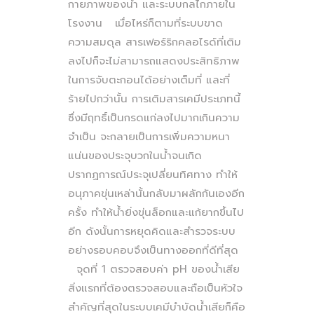
กายภาพของน้ำ และระบบกลไกภายใน
โรงงาน เมื่อไหร่ก็ตามที่ระบบขาด
ความสมดุล สารเฟอร์ริกคลอไรด์ที่เติม
ลงไปก็จะไม่สามารถแสดงประสิทธิภาพ
ในการจับตะกอนได้อย่างเต็มที่ และที่
ร้ายไปกว่านั้น การเติมสารเคมีประเภทนี้
ซึ่งมีฤทธิ์เป็นกรดแก่ลงไปมากเกินความ
จำเป็น จะกลายเป็นการเพิ่มความหนา
แน่นของประจุบวกในน้ำจนเกิด
ปรากฏการณ์ประจุเปลี่ยนทิศทาง ทำให้
อนุภาคขุ่นเหล่านั้นกลับมาผลักกันเองอีก
ครั้ง ทำให้น้ำยิ่งขุ่นล็อกและแก้ยากขึ้นไป
อีก ดังนั้นการหยุดคิดและสำรวจระบบ
อย่างรอบคอบจึงเป็นทางออกที่ดีที่สุด
จุดที่ 1 ตรวจสอบค่า pH ของน้ำเสีย
สิ่งแรกที่ต้องตรวจสอบและถือเป็นหัวใจ
สำคัญที่สุดในระบบเคมีบำบัดน้ำเสียก็คือ