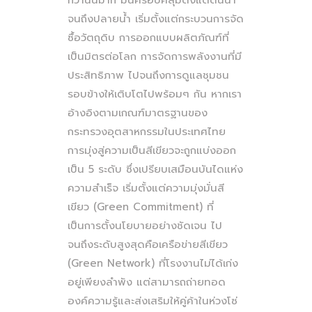
กว่านั้นมาก มันครอบคลุมตั้งแต่ต้นน้ำ
จนถึงปลายน้ำ เริ่มตั้งแต่กระบวนการจัด
ซื้อวัตถุดิบ การออกแบบผลิตภัณฑ์ที่
เป็นมิตรต่อโลก การจัดการพลังงานที่มี
ประสิทธิภาพ ไปจนถึงการดูแลชุมชน
รอบข้างให้เติบโตไปพร้อมๆ กัน หากเรา
อ้างอิงตามเกณฑ์มาตรฐานของ
กระทรวงอุตสาหกรรมในประเทศไทย
การมุ่งสู่ความเป็นสีเขียวจะถูกแบ่งออก
เป็น 5 ระดับ ซึ่งเปรียบเสมือนบันไดแห่ง
ความสำเร็จ เริ่มตั้งแต่ความมุ่งมั่นสี
เขียว (Green Commitment) ที่
เป็นการตั้งนโยบายอย่างชัดเจน ไป
จนถึงระดับสูงสุดคือเครือข่ายสีเขียว
(Green Network) ที่โรงงานไม่ได้เก่ง
อยู่เพียงลำพัง แต่สามารถถ่ายทอด
องค์ความรู้และส่งเสริมให้คู่ค้าในห่วงโซ่