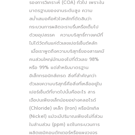
รองการวิเคราะห์ (COA) ทั่วไป เพราะใน
มาตรฐานของงานระดับสูง ความ
สม่ำเสมอคือหัวใจหลักที่ตัดสินว่า
กระบวนการผลิตจะราบรื่นหรือเต็มไป
ด้วยอุปสรรค ความบริสุทธิ์ทางเคมีที่
ไม่ได้วัดกันแค่ตัวเลขเปอร์เซ็นต์หลัก
เมื่อเราพูดถึงความบริสุทธิ์ของสารเคมี
คนส่วนใหญ่มักมองไปที่ตัวเลข 98%
หรือ 99% แต่สำหรับมาตรฐาน
อิเล็กทรอนิกส์เกรด สิ่งที่สำคัญกว่า
ตัวเลขความบริสุทธิ์คือสิ่งที่เหลืออยู่ใน
เปอร์เซ็นต์ที่ขาดไปนั้นคืออะไร สาร
เจือปนเพียงเล็กน้อยอย่างคลอไรด์
(Chloride) เหล็ก (Iron) หรือนิกเกิล
(Nickel) แม้จะมีปริมาณเพียงไม่กี่ส่วน
ในล้านส่วน (ppm) แต่ในกระบวนการ
ผลิตเซมิคอนดักเตอร์หรือแผงวงจร