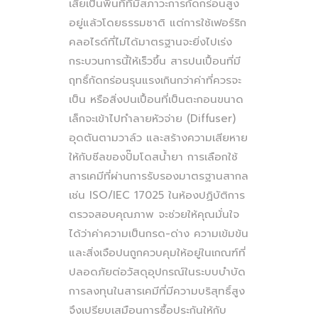
เสียเป็นพื้นที่ที่มีสภาวะการกัดกร่อนสูง
อยู่แล้วโดยธรรมชาติ แต่การใช้เฟอร์ริก
คลอไรด์ที่ไม่ได้มาตรฐานจะยิ่งไปเร่ง
กระบวนการนี้ให้เร็วขึ้น สารปนเปื้อนที่มี
ฤทธิ์กัดกร่อนรุนแรงเกินกว่าค่าที่ควรจะ
เป็น หรือสิ่งปนเปื้อนที่เป็นตะกอนขนาด
เล็กจะเข้าไปทำลายหัวจ่าย (Diffuser)
อุดตันตามวาล์ว และสร้างความเสียหาย
ให้กับซีลของปั๊มโดสน้ำยา การเลือกใช้
สารเคมีที่ผ่านการรับรองมาตรฐานสากล
เช่น ISO/IEC 17025 ในห้องปฏิบัติการ
ตรวจสอบคุณภาพ จะช่วยให้คุณมั่นใจ
ได้ว่าค่าความเป็นกรด-ด่าง ความเข้มข้น
และสิ่งเจือปนถูกควบคุมให้อยู่ในเกณฑ์ที่
ปลอดภัยต่อวัสดุอุปกรณ์ในระบบบำบัด
การลงทุนในสารเคมีที่มีความบริสุทธิ์สูง
จึงเปรียบเสมือนการซื้อประกันให้กับ