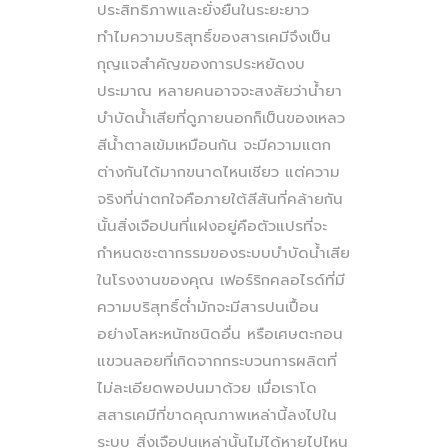
ประสิทธิภาพและยั่งยืนในระยะยาว
ทำไมความบริสุทธิ์ของสารเคมีจึงเป็น
กุญแจสำคัญของการประหยัดงบ
ประมาณ หลายคนอาจจะสงสัยว่าน้ำยา
บำบัดน้ำเสียที่ดูภายนอกก็เป็นของเหลว
สีน้ำตาลเข้มเหมือนกัน จะมีความแตก
ต่างกันได้มากขนาดไหนเชียว แต่ความ
จริงที่น่าตกใจคือภายใต้สีสันที่คล้ายกัน
นั้นสิ่งเจือปนที่แฝงอยู่คือตัวแปรที่จะ
กำหนดชะตากรรมของระบบบำบัดน้ำเสีย
ในโรงงานของคุณ เฟอร์ริกคลอไรด์ที่มี
ความบริสุทธิ์ต่ำมักจะมีสารปนเปื้อน
อย่างโลหะหนักชนิดอื่น หรือเศษตะกอน
แขวนลอยที่เกิดจากกระบวนการผลิตที่
ไม่ละเอียดพอปนมาด้วย เมื่อเราโด
สสารเคมีที่ขาดคุณภาพเหล่านี้ลงไปใน
ระบบ สิ่งเจือปนเหล่านั้นไม่ได้หายไปไหน