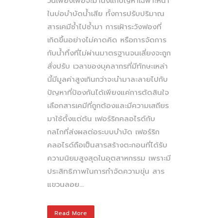
วันเพียงเพื่อจะมานั่งแก้ปัญหาเฉพาะหน้า
ในบ่อบำบัดน้ำเสีย ทั้งการปรับปริมาณ
สารเคมีซ้ำไปซ้ำมา การเฝ้าระวังฟองที่
เกิดขึ้นอย่างไม่คาดคิด หรือการจัดการ
กับน้ำทิ้งที่ไม่ผ่านมาตรฐานจนเสี่ยงจะถูก
สั่งปรับ เวลาของบุคลากรที่มีทักษะเหล่า
นี้มีมูลค่าสูงเกินกว่าจะนำมาละลายไปกับ
ปัญหาที่ป้องกันได้เพียงแค่การตัดสินใจ
เลือกสารเคมีที่ถูกต้องและมีความเสถียร
มาใช้ตั้งแต่ต้น เฟอร์ริกคลอไรด์กับ
กลไกที่ส่งผลต่อระบบบำบัด เฟอร์ริก
คลอไรด์ถือเป็นสารสร้างตะกอนที่ได้รับ
ความนิยมสูงสุดในอุตสาหกรรม เพราะมี
ประสิทธิภาพในการกำจัดความขุ่น สาร
แขวนลอย...
Read More