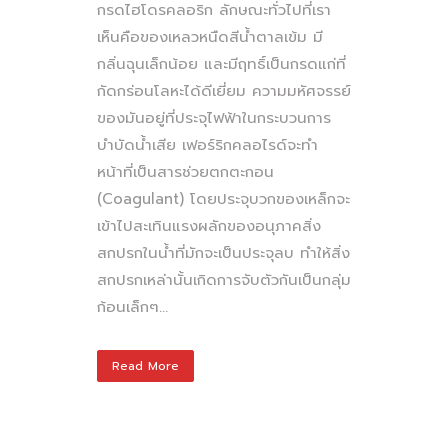
กรดไฮโดรคลอริก ลักษณะทั่วไปที่เรา
เห็นคือของเหลวหนืดสีน้ำตาลเข้ม มี
กลิ่นฉุนเล็กน้อย และมีฤทธิ์เป็นกรดแก่ที่
กัดกร่อนโลหะได้ดีเยี่ยม ความมหัศจรรย์
ของมันอยู่ที่ประจุไฟฟ้าในกระบวนการ
บำบัดน้ำเสีย เฟอร์ริกคลอไรด์จะทำ
หน้าที่เป็นสารช่วยตกตะกอน
(Coagulant) โดยประจุบวกของเหล็กจะ
เข้าไปสะเทินแรงผลักของอนุภาคสิ่ง
สกปรกในน้ำที่มักจะเป็นประจุลบ ทำให้สิ่ง
สกปรกเหล่านั้นเกิดการจับตัวกันเป็นกลุ่ม
ก้อนเล็กๆ...
Read More