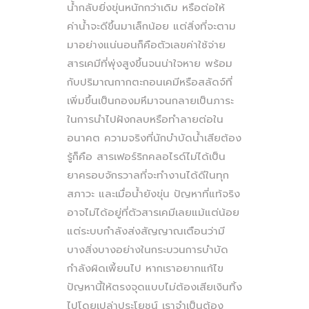
น้ำกลับยิ่งขุ่นหนักกว่าเดิม หรือต่อให้
ค่าน้ำจะดีขึ้นมาเล็กน้อย แต่สิ่งที่จะตาม
มาอย่างแน่นอนก็คือตัวเลขค่าใช้จ่าย
สารเคมีที่พุ่งสูงขึ้นจนน่าใจหาย พร้อม
กับปริมาณกากตะกอนเคมีหรือสลัดจ์ที่
เพิ่มขึ้นเป็นกองมหึมาจนกลายเป็นภาระ
ในการนำไปฝังกลบหรือทำลายต่อใน
อนาคต ความจริงที่นักบำบัดน้ำเสียต้อง
รู้ก็คือ สารเฟอร์ริกคลอไรด์ไม่ได้เป็น
ยาครอบจักรวาลที่จะทำงานได้ดีในทุก
สภาวะ และเมื่อน้ำยังขุ่น ปัญหาที่แท้จริง
อาจไม่ได้อยู่ที่ตัวสารเคมีเลยแม้แต่น้อย
แต่ระบบกำลังส่งสัญญาณเตือนว่ามี
บางสิ่งบางอย่างในกระบวนการบำบัด
กำลังผิดเพี้ยนไป หากเราอยากแก้ไข
ปัญหานี้ให้ตรงจุดแบบไม่ต้องเสียเงินทิ้ง
ไปโดยเปล่าประโยชน์ เราจำเป็นต้อง