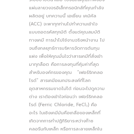
แผ่นลายวงจรอิเล็กทรอนิกส์ที่คุณกำลัง
ผลิตอยู่ บทความนี้ เอเชี่ยน เคมิคัล
(ACC) จะพาทุกท่านไปทำความเข้าใจ
แบบถอดรหัสทุกมิติ ตั้งแต่คุณสมบัติ
ทางเคมี การนำไปใช้งานจริงหน้างาน ไป
จนถึงกลยุทธ์การบริหารจัดการต้นทุน
แฝง เพื่อให้คุณมั่นใจว่าสารเคมีที่สั่งเข้า
มาทุกล็อต คือการลงทุนที่คุ้มค่าที่สุด
สำหรับองค์กรของคุณ “เฟอร์ริกคลอ
ไรด์” สารเคมีอเนกประสงค์ที่โลก
อุตสาหกรรมขาดไม่ได้ ก่อนจะไปดูความ
ต่าง เราต้องเข้าใจก่อนว่า เฟอร์ริกคลอ
ไรด์ (Ferric Chloride, FeCl₃) คือ
อะไร ในเชิงเคมีมันคือเกลือของเหล็กที่
เกิดจากการทำปฏิกิริยาระหว่างก๊าซ
คลอรีนกับเหล็ก หรือการละลายเหล็กใน