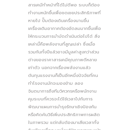
สารเคมีทำหน้าที่ได้ไม่ดีพอ ระบบก็ต้อง
ทำงานหนักขึ้นเพื่อชดเชยประสิทธิภาพที่
หายไป ปั๊มต้องเดินเครื่องนานขึ้น
เครื่องเติมอากาศต้องอัดลมมากขึ้นเพื่อ
ให้กระบวนการบำบัดดำเนินต่อไปได้ สิ่ง
เหล่านี้คือพลังงานที่สูญเปล่า ซึ่งเมื่อ
รวมกันทั้งปีแล้วอาจมีมูลค่าสูงกว่าส่วน
ต่างของราคาสารเคมีคุณภาพดีหลาย
เท่าตัว นอกจากเรื่องพลังงานแล้ว
ต้นทุนแรงงานก็เป็นอีกหนึ่งปัจจัยที่คน
ทำโรงงานมักจะมองข้าม ลอง
จินตนาการถึงทีมวิศวกรหรือพนักงาน
คุมระบบที่ควรจะได้ใช้เวลาไปกับการ
พัฒนาแผนการบำรุงรักษาเชิงป้องกัน
หรือคิดค้นวิธีเพิ่มประสิทธิภาพการผลิต
ในภาพรวม แต่กลับต้องมาเสียเวลาทั้ง