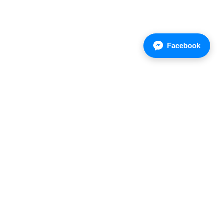
Facebook
บ.เอเชี่ยนเคมิคัล จำกัด
ที่อยู่ : 85/1 หมู่ 5 นิคมอุตสาหกรรมเวลโกรว์
ถ.บางนา-ตราด กม.36 ต.บางสมัคร
อ.บางปะกง จ.ฉะเชิงเทรา 24130